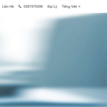
Liên Hệ
0387975598
Đại Lý
Tiếng Việt