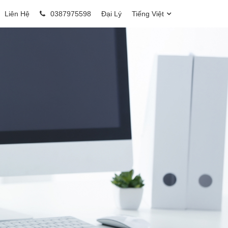
Liên Hệ
0387975598
Đại Lý
Tiếng Việt