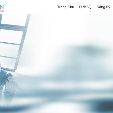
Trang Chủ
Dịch Vụ
Đăng Ký