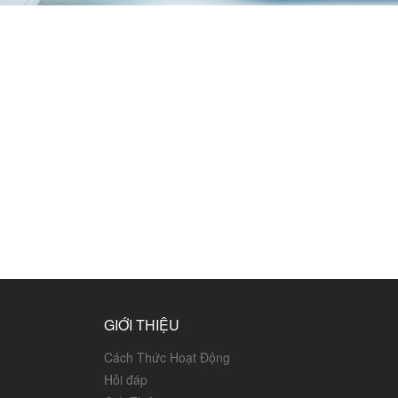
GIỚI THIỆU
Cách Thức Hoạt Động
Hỏi đáp